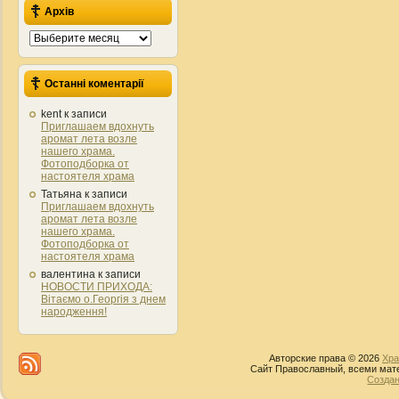
Архів
Архів
Останні коментарії
kent
к записи
Приглашаем вдохнуть
аромат лета возле
нашего храма.
Фотоподборка от
настоятеля храма
Татьяна
к записи
Приглашаем вдохнуть
аромат лета возле
нашего храма.
Фотоподборка от
настоятеля храма
валентина
к записи
НОВОСТИ ПРИХОДА:
Вітаємо о.Георгія з днем
народження!
Авторские права © 2026
Хра
Сайт Православный, всеми мате
Создан