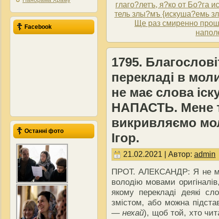
Панорама Храму
глаго?летъ, я?ко от­ Бо?га 
тель злы?мъ {искуша?емь зл
Ще раз смиренно прошу
Facebook
наполе
1795. Благослові
перекладі в моли
не має слова іск
НАПАСТЬ. Мене т
викривляємо мо
Останні фото
Ігор.
21.02.2021 | Автор:
admin
ПРОТ. АЛЕКСАНДР: Я не мож
володію мовами оригіналів
якому перекладі деякі сл
змістом, або можна підстав
— нехай
), щоб той, хто чит