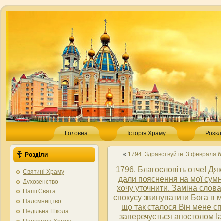
Головна
Історія Храму
Розкл
«
1794. Здравствуйте! 3 февраля б
Розділи
1796. Благословіть отче! Д
Святині Храму
дали пояснення на мої сумн
Духовенство
хочу уточнити. Заміна слов
Наші Свята
спокусу звинуватити Бога в мо
Паломництво
що так сталося Він мене с
Недільна Школа
заперечується апостолом Іа