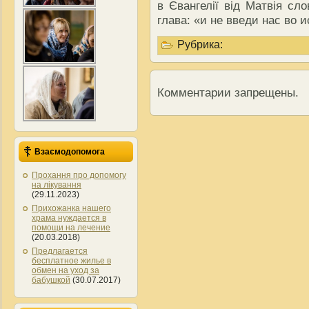
в Євангелії від Матвія сло
глава: «и не введи нас во 
Рубрика:
Комментарии запрещены.
Взаємодопомога
Прохання про допомогу
на лікування
(29.11.2023)
Прихожанка нашего
храма нуждается в
помощи на лечение
(20.03.2018)
Предлагается
бесплатное жилье в
обмен на уход за
бабушкой
(30.07.2017)