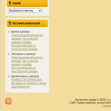
Архів
Архів
Останні коментарії
kent
к записи
Приглашаем вдохнуть
аромат лета возле
нашего храма.
Фотоподборка от
настоятеля храма
Татьяна
к записи
Приглашаем вдохнуть
аромат лета возле
нашего храма.
Фотоподборка от
настоятеля храма
валентина
к записи
НОВОСТИ ПРИХОДА:
Вітаємо о.Георгія з днем
народження!
Авторские права © 2026
Хра
Сайт Православный, всеми мате
Создан