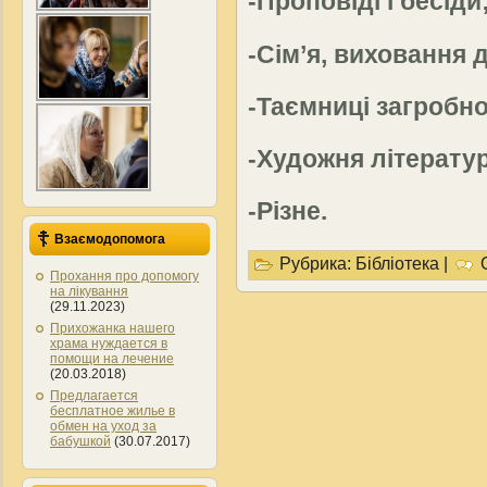
-Проповіді і бесіди
-Сім’я, виховання д
-Таємниці загробно
-Художня літерату
-Різне.
Взаємодопомога
Рубрика:
Бібліотека
|
Прохання про допомогу
на лікування
(29.11.2023)
Прихожанка нашего
храма нуждается в
помощи на лечение
(20.03.2018)
Предлагается
бесплатное жилье в
обмен на уход за
бабушкой
(30.07.2017)