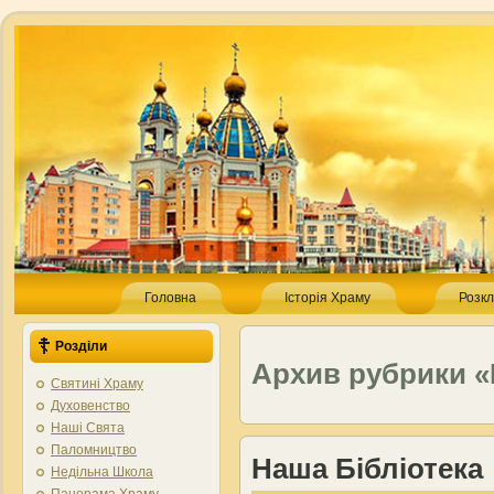
Головна
Історія Храму
Розкл
Розділи
Архив рубрики «
Святині Храму
Духовенство
Наші Свята
Паломництво
Наша Бібліотека
Недільна Школа