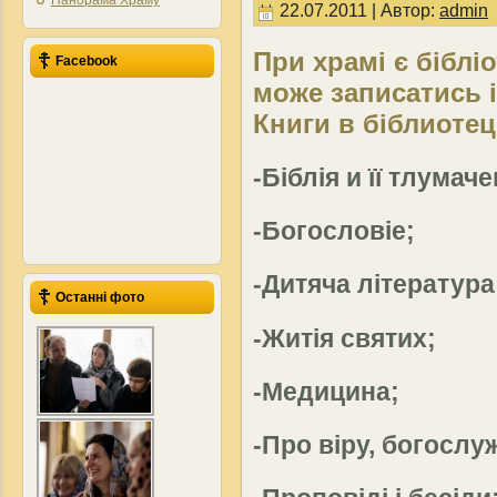
Панорама Храму
22.07.2011 | Автор:
admin
При храмі є біблі
Facebook
може записатись і
Книги в біблиотец
-Біблія и її тлумач
-Богословіе;
-Дитяча література
Останні фото
-Житія святих;
-Медицина;
-Про віру, богослуж