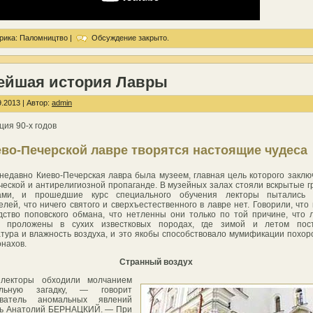
рика:
Паломництво
|
Обсуждение закрыто.
ейшая история Лавры
.2013 | Автор:
admin
ция 90-х годов
ево-Печерской лавре творятся настоящие чудеса
недавно Киево-Печерская лавра была музеем, главная цель которого заклю
ческой и антирелигиозной пропаганде. В музейных залах стояли вскрытые 
ми, и прошедшие курс специального обучения лекторы пытались 
елей, что ничего святого и сверхъестественного в лавре нет. Говорили, чт
дство поповского обмана, что нетленны они только по той причине, что 
 проложены в сухих известковых породах, где зимой и летом пос
тура и влажность воздуха, и это якобы способствовало мумификации похо
онахов.
Странный воздух
екторы обходили молчанием
ельную загадку, — говорит
ователь аномальных явлений
ль Анатолий БЕРНАЦКИЙ. — При