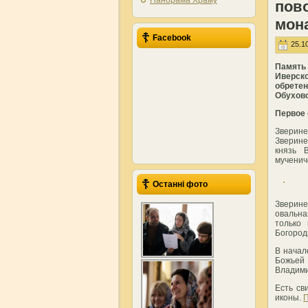
Панорама Храму
пов
мон
Facebook
25.10
Память
Иверск
обрете
Обухов
Первое 
Зверин
Зверине
князь 
мученич
Останні фото
Зверине
овальна
только
Богород
В начал
Божьей 
Владими
Есть св
иконы.
П