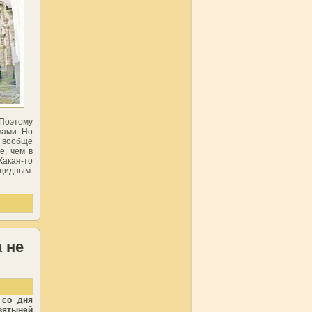
Поэтому
вами. Но
 вообще
е, чем в
акая-то
ицидным.
 не
со дня
вятыней