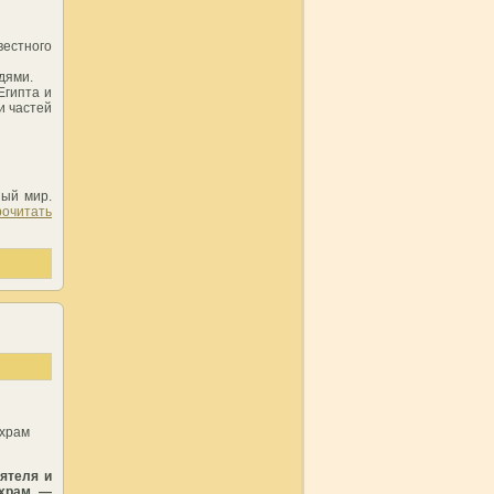
естного
дями.
Египта и
и частей
ный мир.
очитать
 храм
оятеля и
 храм —