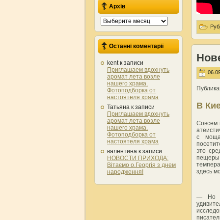
Архів
Архів
Руб
Останні коментарії
Нов
kent
к записи
Приглашаем вдохнуть
06.09
аромат лета возле
нашего храма.
Публика
Фотоподборка от
настоятеля храма
В Ки
Татьяна
к записи
Приглашаем вдохнуть
аромат лета возле
Совсем 
нашего храма.
атеисти
Фотоподборка от
с моща
настоятеля храма
посетит
это сре
валентина
к записи
пещеры
НОВОСТИ ПРИХОДА:
темпера
Вітаємо о.Георгія з днем
здесь м
народження!
— Но л
удивит
исслед
писате