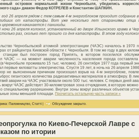
венный островок нормальной жизни Чернобыля, убедились корресп
ного сада» диакон Федор КОТРЕЛЕВ и Константин ШАПКИН.
 год 26 апреля рядом с тем самым 4-м энергоблоком проходит собрание 
огибших от катастрофы. Вот уже несколько лет стараниями отца 
 церемония начинается с панихиды.
23 ночи 26 апреля колокол, установленный во дворе Ильинского храма в Че
столько раз, сколько лет прошло со дня катастрофы. В этом году колоко
льство Чернобыльской атомной электростанции (ЧАЭС) началось в 1970 г
рах от райцентра Киевской области г. Чернобыля. В том же году в двух килом
й станции был построен город Припять, в котором поселился обслуж
л ЧАЭС — на момент аварии численность населения города составляла 
 (в Чернобыле проживало 15 тыс. человек). 26 сентября 1977 года первый эн
л первые киловатты электричества. Спустя 19 лет, в ночь на 26 апреля 1986
пор не выясненным причинам произошел взрыв на 4-м энергоблоке, повл
ыброс гигантского количества радиоактивных материалов в атмосферу. В ли
твий аварии на ЧАЭС участвовали около 500 тыс. человек. С первых дней ава
ь вокруг ЧАЭС действует 30-километровая зона отчуждения, в которую можно
по специальному разрешению. Внутри зоны вокруг различных объектов уст
ьные зоны меньшей площади.
Прочитать остальную часть записи »
рика:
Паломництво
,
Статті
|
Обсуждение закрыто.
еопрогулка по Киево-Печерской Лавре с
казом по итории