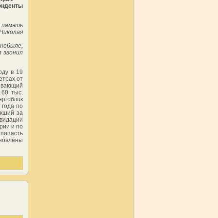
онденты
в память
Николая
рнобыле,
л звонил
оду в 19
етрах от
ивающий
60 тыс.
ергоблок
 года по
екший за
квидации
рии и по
 попасть
ановлены