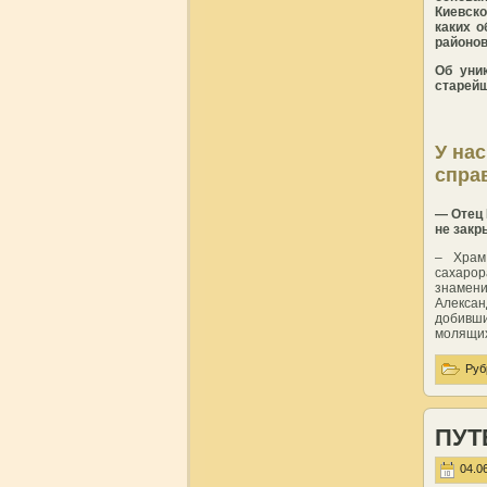
Киевско
каких о
районов
Об уни
старей
У на
спра
— Отец 
не зак
– Храм
сахарор
знамени
Алексан
добивш
молящи
Руб
ПУТ
04.06