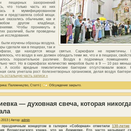
тии пещерных захоронений
ось, что только часть из них
илась в мумифицированном
ии и представляла собой мощи.
ые оказались обычными, как и
бом другом кладбище,
нениями. Чтобы проникнуть в
тих различий, были проведены
ые исследования.
 были изучены образцы воздуха.
оры сделали как в пещерах, так и
офагах, где находятся мощи святых. Саркофаги не герметичны. 
влялось, что воздух в них должен обладать теми же, что и в пещерах, свойст
жилось поразительное различие. Воздух в подземных помещениях
льно чист. Но в саркофагах количество микробов было в 9 — 10 раз меньш
х. А особо вредные гемолитические бактерии отсутствовали вовсе. К
ная сила угнетала рост болезнетворных организмов, делая воздух бактер
ть остальную часть записи »
рика:
Паломництво
,
Статті
|
Обсуждение закрыто.
евка — духовная свеча, которая никогда
ала
.2013 | Автор:
admin
 праздничным концертом в галерее «Соборная» отметили
130-летие
ния Вознесенского храма, что на Демиевке. Его часто называют с