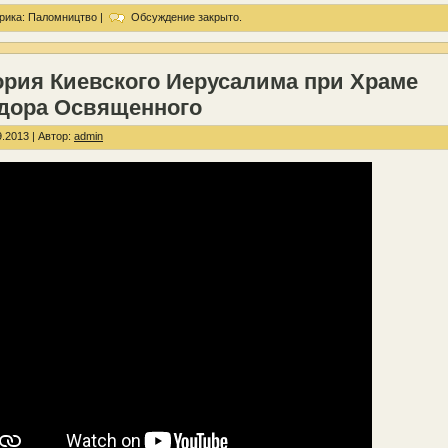
рика:
Паломництво
|
Обсуждение закрыто.
ория Киевского Иерусалима при Храме
дора Освященного
.2013 | Автор:
admin