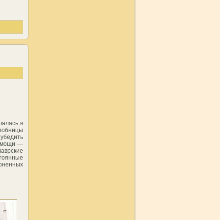
чалась в
гробницы
убедить
о мощи —
лаврские
тоянные
роненных