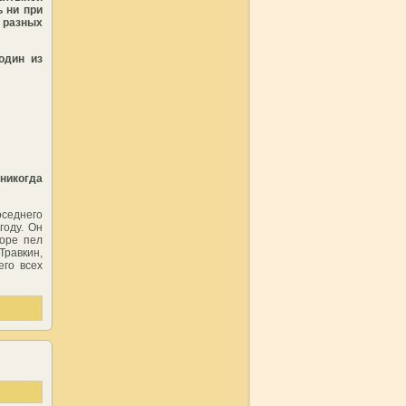
ь ни при
з разных
один из
 никогда
седнего
году. Он
хоре пел
Травкин,
го всех