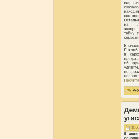
вскры
оказал
наход
состоян
Остальн
на лю
захоро
тайну э
серьезн
Вначале
Его заб
в сарк
предста
обнару
удивите
пещера
непонят
Прочита
Руб
Деми
угас
11.06
9 июня
основа