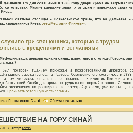
й Демиевки. Со дня освящения в 1883 году двери храма не закрывалис
бстоятельствах. Многие киевляне знают этот храм и приезжают сюда и
 Киева.
кальной святыне столицы – Вознесенском храме, что на Демиевке – 
ших священников Киева
отец Мефодий Финкевич
.
с служило три священника, которые с трудом
влялись с крещениями и венчаниями
Мефодий, ваша церковь одна из самых известных в столице. Говорят, она
рывалась?
 был построен тщанием прихожан и пожертвованиями директора со
афинадного завода господина Раузера. Освящение его состоялось в 1883 
т и тем, что здесь венчалась Леся Украинка с Климентом Квиткой, а в 
др Вертинский. Особо для храма потрудился его первый староста Симеон 
ийся разрешения на расширение и перестройку храма, уже не вмещавше
хся.
Прочитать остальную часть записи »
рика:
Паломництво
,
Статті
|
Обсуждение закрыто.
ЕШЕСТВИЕ НА ГОРУ СИНАЙ
.2013 | Автор:
admin