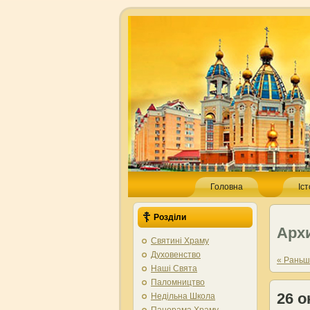
Головна
Іс
Розділи
Арх
Святині Храму
Духовенство
« Рань
Наші Свята
Паломництво
26 
Недільна Школа