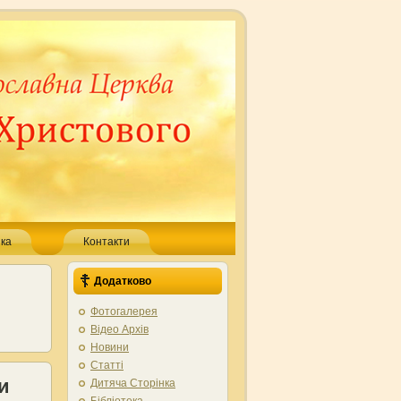
ка
Контакти
Додатково
Фотогалерея
Відео Архів
Новини
Статті
и
Дитяча Сторінка