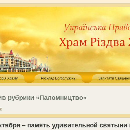
торія Храму
Розклад Богослужінь
Запитати Священи
ив рубрики «Паломництво»
ше
октября – память удивительной святыни 