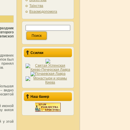
Бібліотека
Таїнства
Взаємодопомога
раздник
второго
епископ
Ссилки
древних
опок был
 принял
ов.
ебольшая
 – видно
есвятой
Наш банер
й иконой
зу князя
й у этой