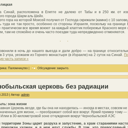
елицкая
а Синай, расположена в Египте не далеко от Табы и в 250 км. от изв
ого города Шарм аль Шейх.
это гора на которой Моисей получил от Господа скрижали (камни) с 10 запове
 туда не так просто, особенно со стороны Израиля, поскольку на границе 
 практически все время воюют за каждый клаптик побережья Красного моря 
и, там не спокойно и очень часто поездки туда непредвиденно отменяются.
вонили в ночь до нашего выезда и дали добро — на границе относитель
в 3 утра, уезжаем из Горнего монастыря (в Израиле) на 2 суток на Синай.
Пр
ую часть записи »
рика:
Паломництво
|
Обсуждение закрыто.
нобыльская церковь без радиации
.2013 | Автор:
admin
ль: зона жизни
авная Церковь везде, где бы она ни находилась — иногда в местах, совсем не
наченных для жизни, — преображает собой все вокруг. Яркий пример тому —
 Илии в 30-километровой зоне отчуждения вокруг Чернобыльской АЭС
 территории Зоны царит разруха и запустение, а храм стараниями наст
и прихожан ухожен, и в нем идут службы. В том, что православный