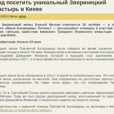
од посетить уникальный Зверинецкий
астырь в Киеве
.2013 | Автор:
admin
 Зверинецкой иконы Божьей Матери отмечается 26 октября — в п
ого образа Богородицы. Почему? — рассказывает очевидец и участник 
ния святыни,
наместник Киевского Троицкого Ионинского монастыря 
ский ИОНА.
обретение. Начало ХХ века
ецкая икона Пресвятой Богородицы была найдена во время раскопок 
цких пещер в начале ХХ века. Инициатором и активным участником этих раск
Владимир Давидович Жевахов, который в будущем стал архиереем,
еский венец в 1937 г. и в наше время был канонизирован в числе новомученик
цкая икона была обнаружена в 1913 г. в одной из погребальных ниш. Это н
я икона, написанная на металле. Она сохранилась не достаточно хорошо
 контур изображения. Но также четко видно, что это изображение Пр
ицы.
е ХХ в. Святейший Синод принял решение именовать святыню Зверинецко
Матери. Тогда же был сделан драгоценный оклад, изготовленный по зака
ра Давидовича Жевахова. Сохранилась надпись на обороте оклада.
идетельства о чудесной помощи Пресвятой Богородицы по молитвам к Не
рочитать остальную часть записи »