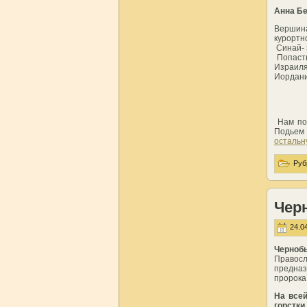
Анна Б
Вершин
курортн
Синай- 
Попасть
Израиля
Иордани
Нам поз
Подьем 
остальн
Руб
Чер
24.04
Чернобы
Правосл
предназ
пророка
На всей
горстк