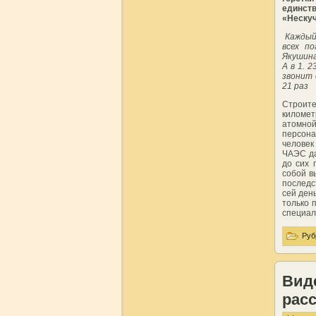
единст
«Нескуч
Каждый
всех п
Якушина
А в 1. 
звонит 
21 раз
Строите
километ
атомно
персона
человек
ЧАЭС да
до сих 
собой в
последс
сей ден
только 
специал
Руб
Вид
расс