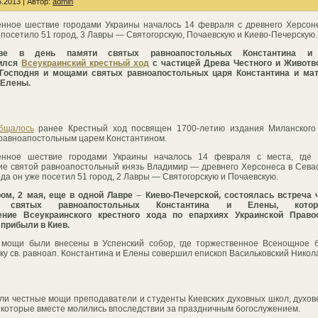
.2013 | Автор:
admin
нное шествие городами Украины началось 14 февраля с древнего Херсон
 посетило 51 город, 3 Лавры — Святогорскую, Почаевскую и Киево-Печерскую.
ве в день памяти святых равноапостольных Константина и
ился
Всеукраинский крестный ход
с частицей Древа Честного и Животв
 Господня и мощами святых равноапостольных царя Константина и мат
 Елены.
бщалось
ранее Крестный ход посвящен 1700-летию издания Миланского 
равноапостольным царем Константином.
енное шествие городами Украины началось 14 февраля с места, где 
е святой равноапостольный князь Владимир — древнего Херсонеса в Сева
ода он уже посетил 51 город, 2 Лавры — Святогорскую и Почаевскую.
ром, 2 мая, еще в одной Лавре
–
Киево-Печерской, состоялась встреча 
 святых равноапостольных Константина и Елены, кот
ение Всеукраинского крестного хода по епархиях Украинской Право
 прибыли в Киев.
мощи были внесены в Успенский собор, где торжественное Всенощное б
ку св. равноап. Константина и Елены совершил епископ Васильковский Никол
ли честные мощи преподаватели и студенты Киевских духовных школ, духов
 которые вместе молились впоследствии за праздничным богослужением.