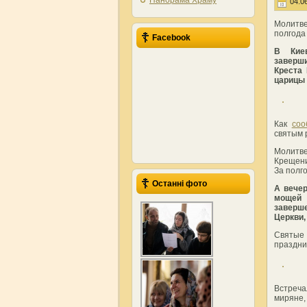
Панорама Храму
04.06
Молитве
полгода
Facebook
В Кие
заверш
Креста
царицы
Как
соо
святым 
Молитв
Крещени
За полг
Останні фото
А вече
мощей
заверш
Церкви,
Святые 
праздни
Встреча
миряне,