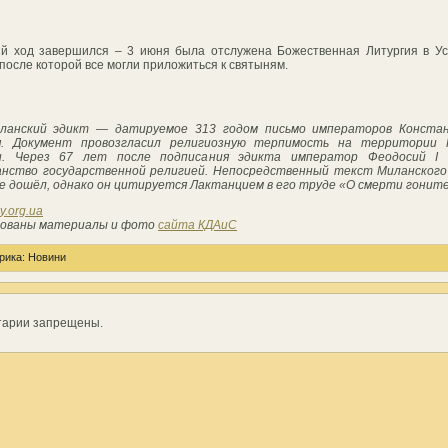
й ход завершился – 3 июня была отслужена Божественная Литургия в У
 после которой все могли приложиться к святыням.
ланский эдикт — датируемое 313 годом письмо императоров Конста
я. Документ провозгласил религиозную терпимость на территории 
и. Через 67 лет после подписания эдикта император Феодосий I 
анство государственной религией. Непосредственный текст Миланского
не дошёл, однако он цитируется Лактанцием в его труде «О смерти гонит
y.org.ua
зованы материалы и фото
сайта КДАиС
рика:
Новини
тарии запрещены.