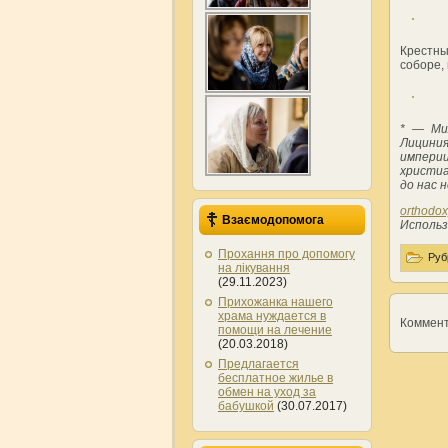
Крестны
соборе,
* — Ми
Лицини
импери
христи
до нас 
orthodox
Взаємодопомога
Исполь
Прохання про допомогу
Руб
на лікування
(29.11.2023)
Прихожанка нашего
храма нуждается в
Коммен
помощи на лечение
(20.03.2018)
Предлагается
бесплатное жилье в
обмен на уход за
бабушкой
(30.07.2017)