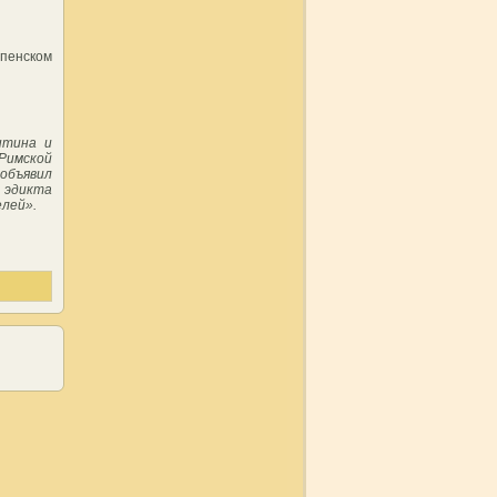
спенском
нтина и
Римской
объявил
 эдикта
елей».