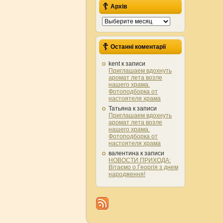
Архів
Архів
Останні коментарії
kent
к записи
Приглашаем вдохнуть
аромат лета возле
нашего храма.
Фотоподборка от
настоятеля храма
Татьяна
к записи
Приглашаем вдохнуть
аромат лета возле
нашего храма.
Фотоподборка от
настоятеля храма
валентина
к записи
НОВОСТИ ПРИХОДА:
Вітаємо о.Георгія з днем
народження!