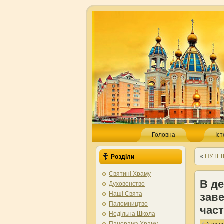
Головна
Іс
«
ПУТЕ
Розділи
Святині Храму
В де
Духовенство
Наші Свята
зав
Паломництво
час
Недільна Школа