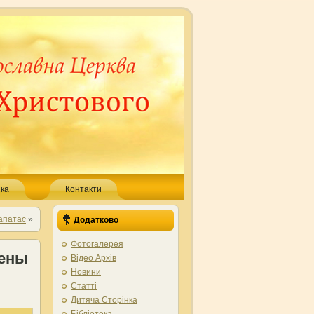
ка
Контакти
апатас
»
Додатково
Фотогалерея
лены
Відео Архів
Новини
Статті
Дитяча Сторінка