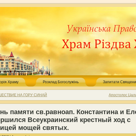
торія Храму
Розклад Богослужінь
Запитати Священи
ШЕСТВИЕ НА ГОРУ СИНАЙ
Апостолос Цал
нь памяти св.равноап. Константина и Е
ершился Всеукраинский крестный ход с
тицей мощей святых.