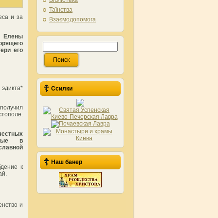
Бібліотека
Таїнства
еса и за
Взаємодопомога
 Елены
орящего
ери его
эдикта*
Ссилки
получил
стополе.
честных
орые в
славной
Наш банер
дение к
ай.
енство и