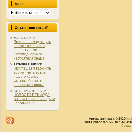
Архів
Архів
Останні коментарії
kent
к записи
Приглашаем вдохнуть
аромат лета возле
нашего храма.
Фотоподборка от
настоятеля храма
Татьяна
к записи
Приглашаем вдохнуть
аромат лета возле
нашего храма.
Фотоподборка от
настоятеля храма
валентина
к записи
НОВОСТИ ПРИХОДА:
Вітаємо о.Георгія з днем
народження!
Авторские права © 2026
Хра
Сайт Православный, всеми мате
Создан