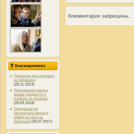
Комментарии запрещены.
Взаємодопомога
Прохання про допомогу
на лікування
(29.11.2023)
Прихожанка нашего
храма нуждается в
помощи на лечение
(20.03.2018)
Предлагается
бесплатное жилье в
обмен на уход за
бабушкой
(30.07.2017)