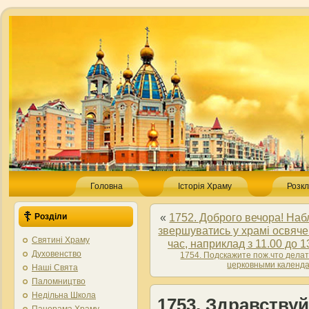
Головна
Історія Храму
Розкл
«
1752. Доброго вечора! Наб
Розділи
звершуватись у храмі освяче
Святині Храму
час, наприклад з 11.00 до 
Духовенство
1754. Подскажите пож.что дела
церковными календа
Наші Свята
Паломництво
Недільна Школа
1753. Здравствуй