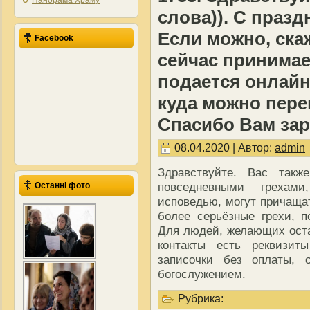
Панорама Храму
слова)). С праз
Если можно, скаж
Facebook
сейчас принимае
подается онлайн
куда можно пере
Спасибо Вам зар
08.04.2020 | Автор:
admin
Здравствуйте. Вас так
повседневными грехам
Останні фото
исповедью, могут причаща
более серьёзные грехи, 
Для людей, желающих оста
контакты есть реквизит
записочки без оплаты, 
богослужением.
Рубрика: