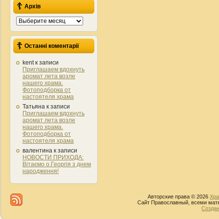
Архів
Архів
Останні коментарії
kent
к записи
Приглашаем вдохнуть
аромат лета возле
нашего храма.
Фотоподборка от
настоятеля храма
Татьяна
к записи
Приглашаем вдохнуть
аромат лета возле
нашего храма.
Фотоподборка от
настоятеля храма
валентина
к записи
НОВОСТИ ПРИХОДА:
Вітаємо о.Георгія з днем
народження!
Авторские права © 2026
Хра
Сайт Православный, всеми мате
Создан