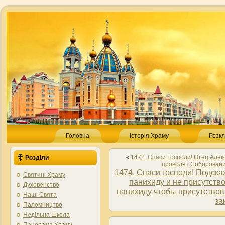
Головна
Історія Храму
Розкл
«
1472. Спаси Господи! Отец Алек
Розділи
проводят Соборовани
1474. Спаси господи! Подска
Святині Храму
панихиду и не присутство
Духовенство
панихиду чтобы присутствов
Наші Свята
за
Паломництво
Недільна Школа