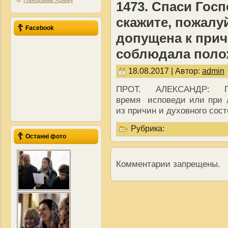
Панорама Храму
1473. Спаси Гос
скажите, пожалуй
Facebook
допущена к прич
соблюдала поло
18.08.2017 | Автор:
admin
ПРОТ. АЛЕКСАНДР: П
время исповеди или при 
из причин и духовного сост
Рубрика:
Останні фото
Комментарии запрещены.