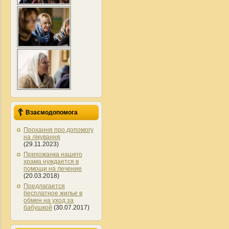
Взаємодопомога
Прохання про допомогу
на лікування
(29.11.2023)
Прихожанка нашего
храма нуждается в
помощи на лечение
(20.03.2018)
Предлагается
бесплатное жилье в
обмен на уход за
бабушкой
(30.07.2017)