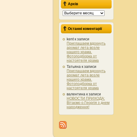
Архів
Архів
Останні коментарії
kent
к записи
Приглашаем вдохнуть
аромат лета возле
нашего храма.
Фотоподборка от
настоятеля храма
Татьяна
к записи
Приглашаем вдохнуть
аромат лета возле
нашего храма.
Фотоподборка от
настоятеля храма
валентина
к записи
НОВОСТИ ПРИХОДА:
Вітаємо о.Георгія з днем
народження!