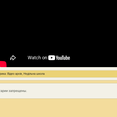
рика:
Відео архів
,
Недільна школа
тарии запрещены.