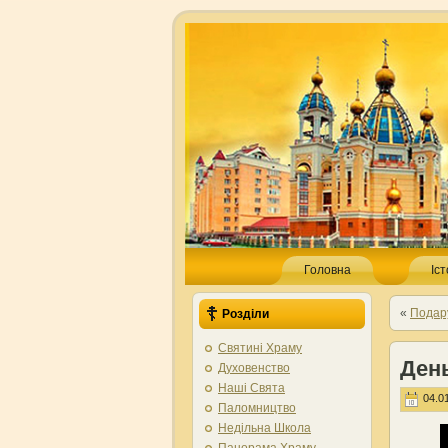
Головна
Іс
«
Подару
Розділи
Святині Храму
День
Духовенство
Наші Свята
04.01
Паломництво
Недільна Школа