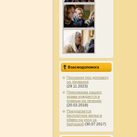
Взаємодопомога
Прохання про допомогу
на лікування
(29.11.2023)
Прихожанка нашего
храма нуждается в
помощи на лечение
(20.03.2018)
Предлагается
бесплатное жилье в
обмен на уход за
бабушкой
(30.07.2017)