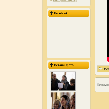
Панорама Храму
Facebook
Останні фото
Руб
Коммен