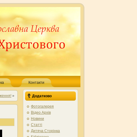
ка
Контакти
дження!
»
Додатково
Фотогалерея
Відео Архів
Новини
Статті
Дитяча Сторінка