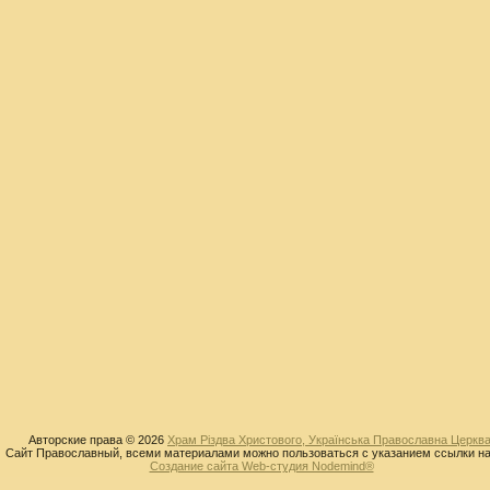
Авторские права © 2026
Храм Різдва Христового, Українська Православна Церква
Сайт Православный, всеми материалами можно пользоваться с указанием ссылки на
Создание сайта Web-студия Nodemind®