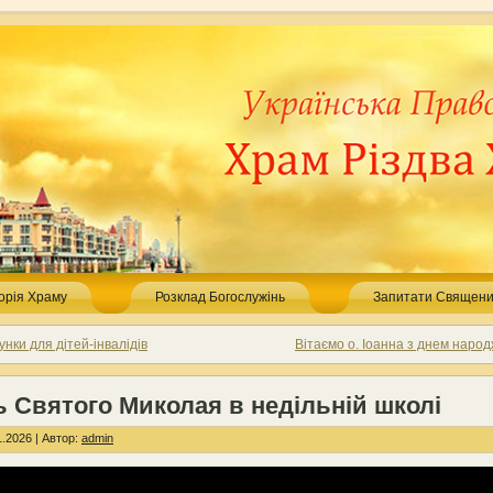
торія Храму
Розклад Богослужінь
Запитати Священи
нки для дітей-інвалідів
Вітаємо о. Іоанна з днем наро
 Святого Миколая в недільній школі
.2026 | Автор:
admin