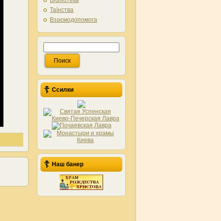
Бібліотека
Таїнства
Взаємодопомога
Ссилки
Наш банер