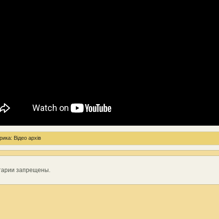
рика:
Відео архів
тарии запрещены.