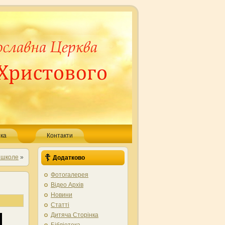
ка
Контакти
 школе
»
Додатково
Фотогалерея
Відео Архів
Новини
Статті
Дитяча Сторінка