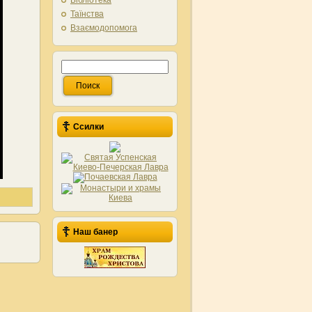
Бібліотека
Таїнства
Взаємодопомога
Ссилки
Наш банер