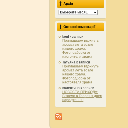
Архів
Архів
Останні коментарії
kent
к записи
Приглашаем вдохнуть
аромат лета возле
нашего храма.
Фотоподборка от
настоятеля храма
Татьяна
к записи
Приглашаем вдохнуть
аромат лета возле
нашего храма.
Фотоподборка от
настоятеля храма
валентина
к записи
НОВОСТИ ПРИХОДА:
Вітаємо о.Георгія з днем
народження!