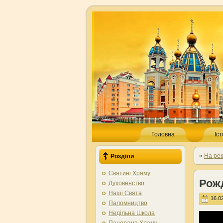
Головна
Іс
«
На ре
Розділи
Святині Храму
Рож
Духовенство
Наші Свята
16.02
Паломництво
Недільна Школа