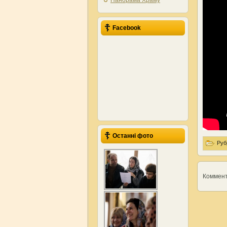
Панорама Храму
Facebook
Останні фото
Руб
Коммен