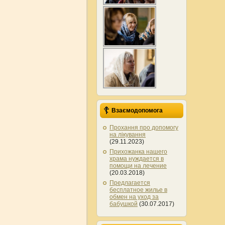
Взаємодопомога
Прохання про допомогу
на лікування
(29.11.2023)
Прихожанка нашего
храма нуждается в
помощи на лечение
(20.03.2018)
Предлагается
бесплатное жилье в
обмен на уход за
бабушкой
(30.07.2017)