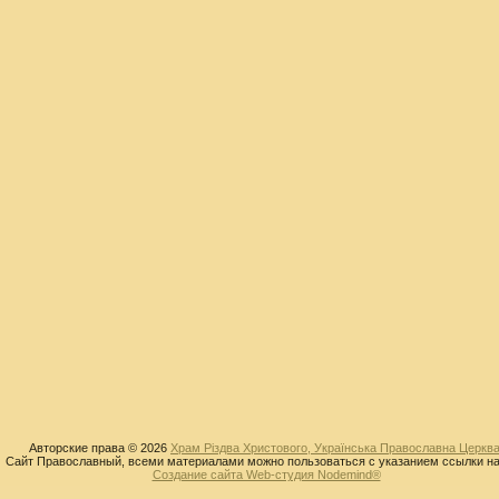
Авторские права © 2026
Храм Різдва Христового, Українська Православна Церква
Сайт Православный, всеми материалами можно пользоваться с указанием ссылки на
Создание сайта Web-студия Nodemind®