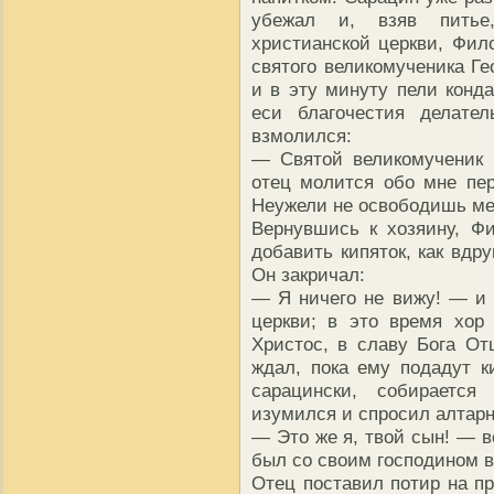
убежал и, взяв питье
христианской церкви, Фи
святого великомученика Г
и в эту минуту пели конда
еси благочестия делат
взмолился:
— Святой великомученик 
отец молится обо мне пе
Неужели не освободишь ме
Вернувшись к хозяину, Ф
добавить кипяток, как вдр
Он закричал:
— Я ничего не вижу! — и 
церкви; в это время хор
Христос, в славу Бога От
ждал, пока ему подадут к
сарацински, собирается
изумился и спросил алтарни
— Это же я, твой сын! — 
был со своим господином в
Отец поставил потир на пр