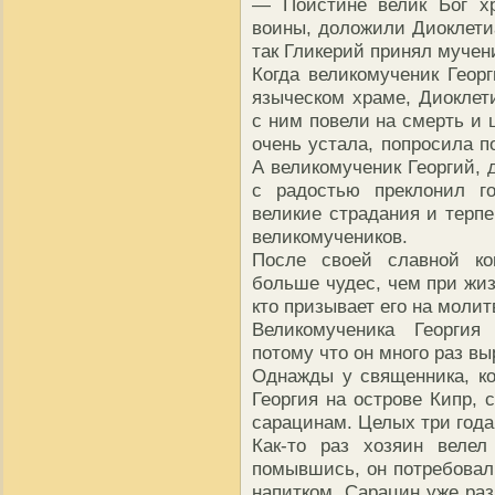
— Поистине велик Бог хр
воины, доложили Диоклетиа
так Гликерий принял мучен
Когда великомученик Геор
языческом храме, Диоклети
с ним повели на смерть и 
очень устала, попросила п
А великомученик Георгий, 
с радостью преклонил го
великие страдания и терпе
великомучеников.
После своей славной ко
больше чудес, чем при жиз
кто призывает его на молит
Великомученика Георгия
потому что он много раз вы
Однажды у священника, к
Георгия на острове Кипр, 
сарацинам. Целых три года
Как-то раз хозяин веле
помывшись, он потребовал
напитком. Сарацин уже раз