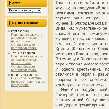
Там его ноги забили в к
Архів
камень; на следующий день
Архів
лезвиями, которые резали
верного раба от ран. Ю
мучений, благодаря Бога и 
Останні коментарії
Видя, как мужественно он 
kent
к записи
спасает его от неминуем
Приглашаем вдохнуть
мученик не истек кровью н
аромат лета возле
нашего храма.
негашеной известью и не
Фотоподборка от
Христа. Жена самого Диокл
настоятеля храма
Татьяна
к записи
истинного Бога и перед вс
Приглашаем вдохнуть
В темницу к Георгию стали
аромат лета возле
нашего храма.
вере и творил чудеса: вос
Фотоподборка от
У одного крестьянина, п
настоятеля храма
свалился в овраг и разб
валентина
к записи
НОВОСТИ ПРИХОДА:
Георгию и со слезами 
Вітаємо о.Георгія з днем
улыбнулся и сказал ему:
народження!
— Иди, брат, радуйся, мой
Гликерий, нимало не со
скотину живой. Он тут же 
а по дороге громко кричал: