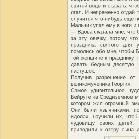
святой воды и сказать, что
лгал. И непременно отдай 
случится что-нибудь еще п
Мальчик упал ему в ноги и
— Вдова сказала мне, что 
за эту овечку, потому чт
праздника святого для 
помолись обо мне, чтобы Б
той женщине к празднику т
давать бедным десятую ч
пастушок.
Получив разрешение от 
великомученика Георгия.
Самое удивительное чуд
Бейруте на Средиземном мо
котором жил огромный зм
Они были язычниками, по
идолах, научили их, что
чудовищу своих детей. 
приводили к озеру сына 