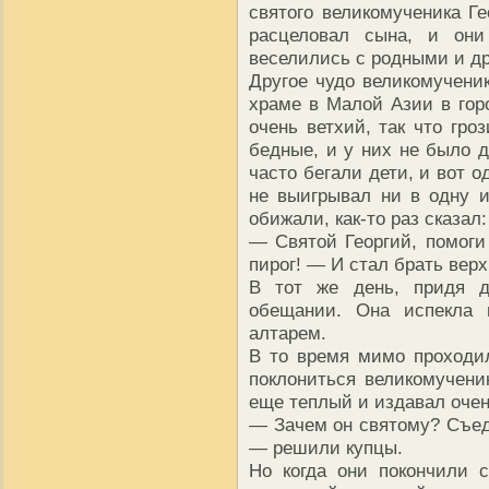
святого великомученика Ге
расцеловал сына, и он
веселились с родными и д
Другое чудо великомучени
храме в Малой Азии в го
очень ветхий, так что гро
бедные, и у них не было д
часто бегали дети, и вот 
не выигрывал ни в одну и
обижали, как-то раз сказал:
— Святой Георгий, помоги
пирог! — И стал брать верх
В тот же день, придя д
обещании. Она испекла 
алтарем.
В то время мимо проходи
поклониться великомучен
еще теплый и издавал очен
— Зачем он святому? Съеди
— решили купцы.
Но когда они покончили 