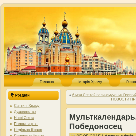
Головна
Історія Храму
Розкл
«
6 мая Святой великомученик Георги
Розділи
НОВОСТИ ПРИХ
Святині Храму
Духовенство
Мульткалендарь
Наші Свята
Паломництво
Победоносец
Недільна Школа