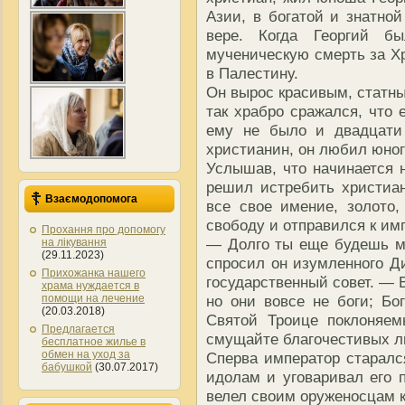
Азии, в богатой и знатно
вере. Когда Георгий б
мученическую смерть за Хр
в Палестину.
Он вырос красивым, статны
так храбро сражался, что 
ему не было и двадцати 
христианин, он любил юног
Услышав, что начинается н
решил истребить христиа
Взаємодопомога
все свое имение, золото,
свободу и отправился к им
Прохання про допомогу
— Долго ты еще будешь м
на лікування
(29.11.2023)
спросил он изумленного Ди
Прихожанка нашего
государственный совет. — 
храма нуждается в
помощи на лечение
но они вовсе не боги; Бо
(20.03.2018)
Святой Троице поклоняем
Предлагается
смущайте благочестивых л
бесплатное жилье в
обмен на уход за
Сперва император старалс
бабушкой
(30.07.2017)
идолам и уговаривал его п
велел своим оруженосцам к