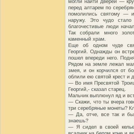
могли найти дверей — кр
перед алтарем по серебрян
помолились святому — и
наружу. Это чудо стало
благочестивые люди начал
Так собрали много зол
каменный храм.
Еще об одном чуде свят
Георгий. Однажды он встре
пошел впереди него. Подня
Рядом на земле лежал мал
змея, и он корчился от б
облили ею святой крест и 
— Во имя Пресвятой Троиц
Георгий,- сказал старец.
Мальчик выплюнул яд и вст
— Скажи, что ты вчера гов
три серебряные монеты? Кл
— Да, отче, все так и бы
знаешь?
— Я сидел в своей келье,
всадник на белом коне и в