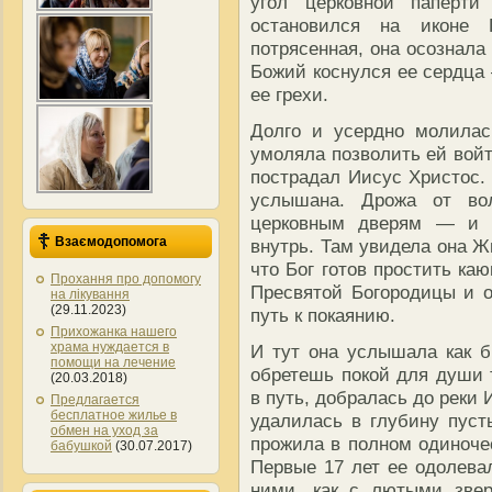
угол церковной паперти
остановился на иконе 
потрясенная, она осознала
Божий коснулся ее сердца 
ее грехи.
Долго и усердно молилас
умоляла позволить ей войт
пострадал Иисус Христос. 
услышана. Дрожа от во
церковным дверям — и н
Взаємодопомога
внутрь. Там увидела она Ж
что Бог готов простить ка
Прохання про допомогу
Пресвятой Богородицы и о
на лікування
(29.11.2023)
путь к покаянию.
Прихожанка нашего
храма нуждается в
И тут она услышала как б
помощи на лечение
обретешь покой для души 
(20.03.2018)
в путь, добралась до реки 
Предлагается
бесплатное жилье в
удалилась в глубину пуст
обмен на уход за
прожила в полном одиночес
бабушкой
(30.07.2017)
Первые 17 лет ее одолева
ними, как с лютыми звер