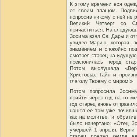
К этому времени вся одеж
ее своим плащом. Подви
попросив никому о ней не р
Великий Четверг со С
причаститься. На следующи
Зосима взял Св. Дары и от
увидел Марию, которая, п
знамением и спокойно по
смотрел старец на идущую 
преклонилась перед стар
Потом выслушала «Вер
Христовых Тайн и произн
глаголу Твоему с миром!»
Потом попросила Зосим
прийти через год на то ме
год старец вновь отправил
нашел ее там уже почивше
как на молитве, и обратив
было начертано: «Отец З
умершей 1 апреля. Верни
старец предал земле в