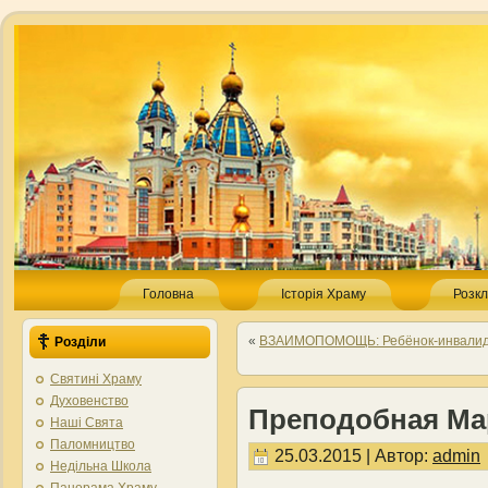
Головна
Історія Храму
Розкл
«
ВЗАИМОПОМОЩЬ: Ребёнок-инвалид 
Розділи
Святині Храму
Духовенство
Преподобная Ма
Наші Свята
Паломництво
25.03.2015 | Автор:
admin
Недільна Школа