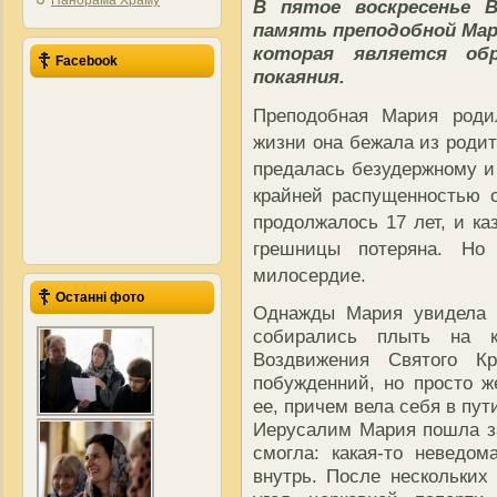
Панорама Храму
В пятое воскресенье В
память преподобной Мар
которая является обр
Facebook
покаяния.
Преподобная Мария роди
жизни она бежала из родит
предалась безудержному 
крайней распущенностью с
продолжалось 17 лет, и ка
грешницы потеряна. Но
милосердие.
Останні фото
Однажды Мария увидела н
собирались плыть на к
Воздвижения Святого К
побужденний, но просто ж
ее, причем вела себя в пу
Иерусалим Мария пошла за
смогла: какая-то неведо
внутрь. После нескольки