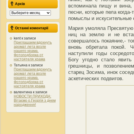
Архів
вспоминала пищу и вина, 
песни, которые пела когда-
Архів
помыслы и искусительные
Мария умоляла Пресвятую 
Останні коментарії
ниц на землю и не вста
kent
к записи
совершалось покаяние,- то
Приглашаем вдохнуть
вновь обретала покой. 
аромат лета возле
нашего храма.
наступили годы сосредото
Фотоподборка от
Богу угодно стало явить
настоятеля храма
грешницы, и позволение
Татьяна
к записи
Приглашаем вдохнуть
старец Зосима, инок сосе
аромат лета возле
аскетических подвигов.
нашего храма.
Фотоподборка от
настоятеля храма
валентина
к записи
НОВОСТИ ПРИХОДА:
Вітаємо о.Георгія з днем
народження!