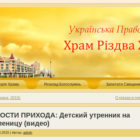
торія Храму
Розклад Богослужінь
Запитати Священи
ица, 2015г.
О грехах и п
ОСТИ ПРИХОДА: Детский утренник на
леницу (видео)
.2015 | Автор:
admin