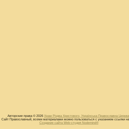
Авторские права © 2026
Храм Різдва Христового, Українська Православна Церква
Сайт Православный, всеми материалами можно пользоваться с указанием ссылки на
Создание сайта Web-студия Nodemind®