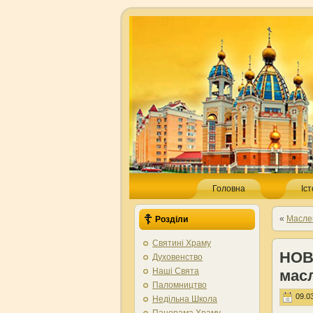
Головна
Іс
«
Маслен
Розділи
Святині Храму
НОВ
Духовенство
Наші Свята
мас
Паломництво
09.03
Недільна Школа