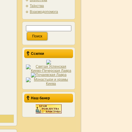
Бібліотека
Таїнства
Взаємодопомога
Ссилки
Наш банер