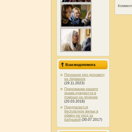
Коммен
Взаємодопомога
Прохання про допомогу
на лікування
(29.11.2023)
Прихожанка нашего
храма нуждается в
помощи на лечение
(20.03.2018)
Предлагается
бесплатное жилье в
обмен на уход за
бабушкой
(30.07.2017)