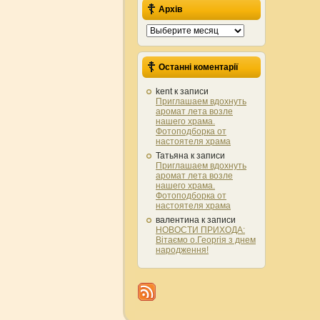
Архів
Архів
Останні коментарії
kent
к записи
Приглашаем вдохнуть
аромат лета возле
нашего храма.
Фотоподборка от
настоятеля храма
Татьяна
к записи
Приглашаем вдохнуть
аромат лета возле
нашего храма.
Фотоподборка от
настоятеля храма
валентина
к записи
НОВОСТИ ПРИХОДА:
Вітаємо о.Георгія з днем
народження!