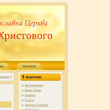
ка
Контакти
окаянии
»
Додатково
Фотогалерея
Відео Архів
Новини
Статті
Дитяча Сторінка