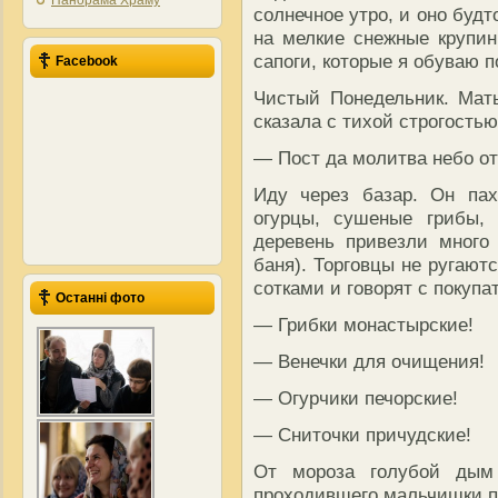
Панорама Храму
солнечное утро, и оно буд
на мелкие снежные крупинк
сапоги, которые я обуваю п
Facebook
Чистый Понедельник. Мат
сказала с тихой строгостью
— Пост да молитва небо о
Иду через базар. Он пах
огурцы, сушеные грибы, 
деревень привезли много
баня). Торговцы не ругаютс
сотками и говорят с покупа
Останні фото
— Грибки монастырские!
— Венечки для очищения!
— Огурчики печорские!
— Сниточки причудские!
От мороза голубой дым
проходившего мальчишки пр