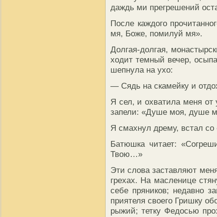
даждь ми прегрешений ост
После каждого прочитанно
мя, Боже, помилуй мя».
Долгая-долгая, монастырск
ходит темный вечер, осып
шепнула на ухо:
— Сядь на скамейку и отд
Я сел, и охватила меня от
запели: «Душе моя, душе м
Я смахнул дрему, встал со 
Батюшка читает: «Согреши
Твою…»
Эти слова заставляют меня
грехах. На масленице стян
себе пряников; недавно за
приятеля своего Гришку об
рыжий; тетку Федосью проз