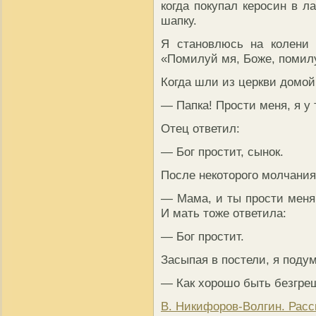
когда покупал керосин в л
шапку.
Я становлюсь на колени 
«Помилуй мя, Боже, поми
Когда шли из церкви домой,
— Папка! Прости меня, я у 
Отец ответил:
— Бог простит, сынок.
После некоторого молчания
— Мама, и ты прости меня.
И мать тоже ответила:
— Бог простит.
Засыпая в постели, я поду
— Как хорошо быть безгре
В. Никифоров-Волгин. Ра