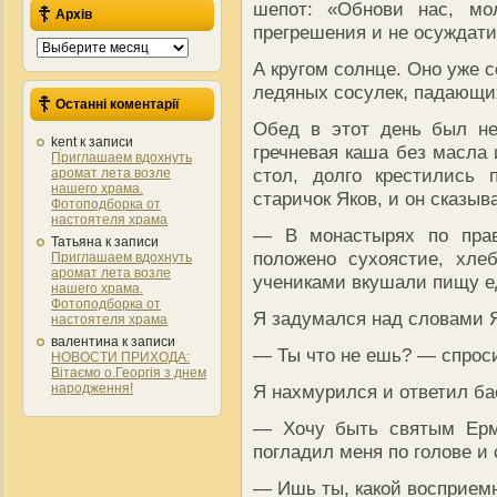
шепот: «Обнови нас, м
Архів
прегрешения и не осуждат
Архів
А кругом солнце. Оно уже 
ледяных сосулек, падающи
Останні коментарії
Обед в этот день был не
kent
к записи
гречневая каша без масла 
Приглашаем вдохнуть
стол, долго крестились
аромат лета возле
нашего храма.
старичок Яков, и он сказыв
Фотоподборка от
настоятеля храма
— В монастырях по прав
Татьяна
к записи
положено сухоястие, хл
Приглашаем вдохнуть
аромат лета возле
учениками вкушали пищу е
нашего храма.
Фотоподборка от
Я задумался над словами Я
настоятеля храма
валентина
к записи
— Ты что не ешь? — спрос
НОВОСТИ ПРИХОДА:
Вітаємо о.Георгія з днем
народження!
Я нахмурился и ответил ба
— Хочу быть святым Ерм
погладил меня по голове и 
— Ишь ты, какой восприем