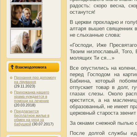
радость: скоро весна, ск
останутся!
В церкви прохладно и голу
алтаря вышел священник в
не слыханные слова:
«Господи, Иже Пресвятаг
Твоим низпославый, Того, 
молящих Ти ся…»
Все опустились на колени
Взаємодопомога
перед Господом на карт
Прохання про допомогу
Бабкина, который побоя
на лікування
(29.11.2023)
отпускает товар в долг, 
Прихожанка нашего
глазах слезы. Около рас
храма нуждается в
крестится, а на маслениц
помощи на лечение
(20.03.2018)
образованный, не имеет пра
Предлагается
церковный староста звенит
бесплатное жилье в
обмен на уход за
За окнами снежной пылью о
бабушкой
(30.07.2017)
После долгой службы и