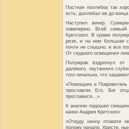
Постная похлебка так хор
есть; дохлебал ее до конца
Наступил вечер. Сумерк
повечерию. Всей семье
Критского. В храме полумр
ризе, и на нем большая с
почти не слышно, и все по
От скудного освещения лик
Полумрак вздрогнул от в
далекого, окутанного глуб
того печально, что защемил
«Помощник и Покровитель 
прославлю Его, Бог отц
прославися…»
К аналою подошел священни
канон Андрея Критского:
«Откуду начну плакати о
положу начало, Христе, ны