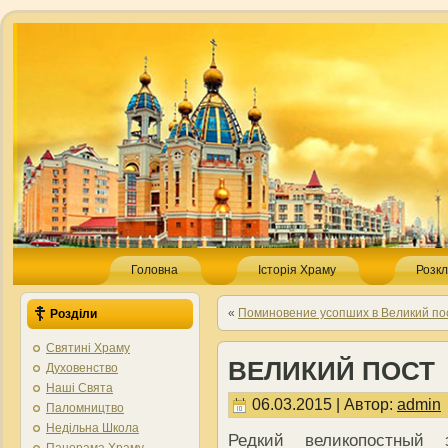
Головна
Історія Храму
Розкл
«
Поминовение усопших в Великий по
Розділи
Святині Храму
ВЕЛИКИЙ ПОСТ
Духовенство
Наші Свята
06.03.2015 | Автор:
admin
Паломництво
Недільна Школа
Редкий великопостный 