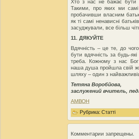
Хто з нас не бажає бути
Такими, про яких ми самі
пробачивши власним батька
як ті самі ненависні батькі
засуджували, все більш чіт
11. ДЯКУЙТЕ
Вдячність – це те, до чог
бути вдячність за будь-які 
треба. Кожному з нас Бог
наша душа пройшла свій жи
шляху – один з найважливі
Тетяна Воробйова,
заслужений вчитель, пед
АМВОН
Рубрика:
Статті
Комментарии запрещены.