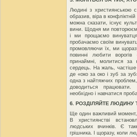
Людині з християнською св
образив, віра в конфліктній
можна сказати, існує куль
вини. Щодня ми повторюємо
і ми прощаємо винуватц
пробачаємо своїм винуватц
промовляючи їх, ми щораз
повинні любити ворогів 
принаймні, молитися за 
сердець. На жаль, частіше
де «око за око і зуб за зу
одна з найтяжчих проблем,
доводиться працювати. 
необхідно і навчатися проб
6. РОЗДІЛЯЙТЕ ЛЮДИНУ Т
Ще один важливий момент, 
В християнстві встано
людських вчинків. Є так
грішника. І щоразу, коли 