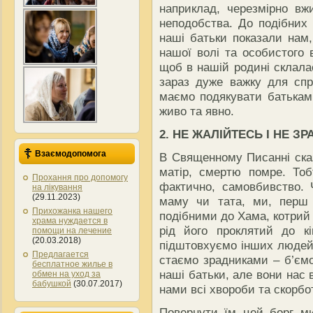
наприклад, черезмірно вжи
неподобства. До подібних 
наші батьки показали нам,
нашої волі та особистого 
щоб в нашій родині склала
зараз дуже важку для спр
маємо подякувати батькам 
живо та явно.
2. НЕ ЖАЛІЙТЕСЬ І НЕ З
Взаємодопомога
В Священному Писанні сказ
матір, смертю помре. Тобт
Прохання про допомогу
фактично, самовбивство.
на лікування
(29.11.2023)
маму чи тата, ми, перш 
Прихожанка нашего
подібними до Хама, котрий 
храма нуждается в
рід його проклятий до к
помощи на лечение
(20.03.2018)
підштовхуємо інших людей 
Предлагается
стаємо зрадниками – б’ємо
бесплатное жилье в
наші батьки, але вони нас
обмен на уход за
бабушкой
(30.07.2017)
нами всі хвороби та скорбо
Повернути їм цей борг м