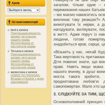
Архів
загалом, тільки одне – 
переживання наших батьків,
Архів
– ми маємо намагатись осм
викликає таку реакцію?» 
Останні коментарії
вимотувати їх нерви, а дл
нагодувати, вилікувати, п
kent
к записи
Приглашаем вдохнуть
в житті. Адже поруч із на
аромат лета возле
людини, готові пожерт
нашего храма.
Фотоподборка от
знадобиться кров, серце, ц
настоятеля храма
Татьяна
к записи
«Візьміть у нас, нехай буд
Приглашаем вдохнуть
Така жертовність притаман
аромат лета возле
нашего храма.
Діти повинні знати, що во
Фотоподборка от
праві. Навіть якщо мама
настоятеля храма
нашого вчинку, в душі вон
валентина
к записи
НОВОСТИ ПРИХОДА:
могла такого зробити,
Вітаємо о.Георгія з днем
продиктована любов’ю 
народження!
самопожертви. Мало хто ще
3. СЛІДКУЙТЕ ЗА ТИМ, Щ
Основоположний принцип ж