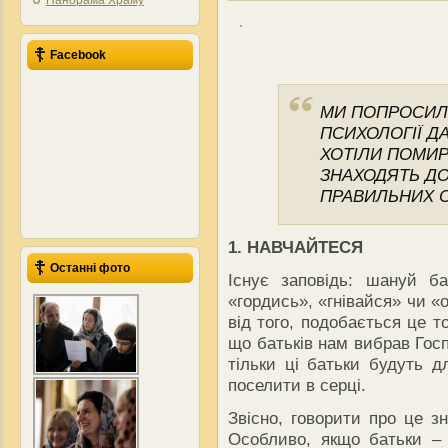
Панорама Храму
Facebook
МИ ПОПРОСИЛИ
ПСИХОЛОГІЇ Д
ХОТІЛИ ПОМИР
ЗНАХОДЯТЬ ДО
ПРАВИЛЬНИХ С
1. НАВЧАЙТЕСЯ
Останні фото
Існує заповідь: шануй ба
«гордись», «гнівайся» чи 
від того, подобається це т
що батьків нам вибрав Госпо
тільки ці батьки будуть 
поселити в серці.
Звісно, говорити про це з
Особливо, якщо батьки – 