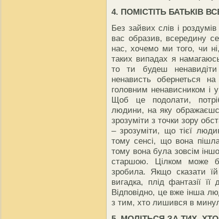
4. ПОМІСТІТЬ БАТЬКІВ В
Без зайвих слів і роздумів
вас образив, всередину се
нас, хочемо ми того, чи н
таких випадах я намагаюс
то ти будеш ненавидіти
ненависть обернеться на
головним ненависником і у 
Щоб це подолати, потрі
людини, на яку ображаєшся
зрозуміти з точки зору обст
– зрозуміти, що тієї люди
тому сенсі, що вона пішла
тому вона була зовсім іншо
старшою. Цілком може б
зробила. Якщо сказати ї
вигадка, плід фантазії її
Відповідно, це вже інша лю
з тим, хто лишився в мину
5. МОЛІТЬСЯ ЗА ТИХ, ХТ