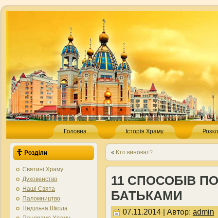
Головна
Історія Храму
Розкл
«
Кто виноват?
Розділи
Святині Храму
11 СПОСОБІВ П
Духовенство
Наші Свята
БАТЬКАМИ
Паломництво
Недільна Школа
07.11.2014 | Автор:
admin