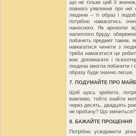
що не тільки цей її вчинок,
повного уявлення про неї
людини – ті образ і подоб
потрібно намагатись очи
наносного. Як археолог ві
налиплого бруду: обережно
побачить предмет таким, я
намагатися чинити з люди
треба намагатися це робит
має допомагати і психотер
людина змогла побачити і с
образу буде значно легше.
7. ПОДУМАЙТЕ ПРО МАЙ
Щоб щось зробити, потрі
важливо, тобто знайти мо
через десять, двадцять рок
не пробачу? Що зміниться?
8. БАЖАЙТЕ ПРОЩЕННЯ
Потрібно усвідомити різ