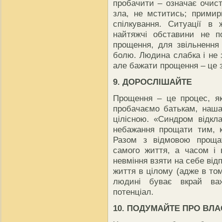
пробачити – означає очист
зла, не мститись; примир
спілкування. Ситуації в 
найтяжчі обставини не п
прощення, для звільнення 
болю. Людина слабка і не
але бажати прощення – це з
9. ДОРОСЛІШАЙТЕ
Прощення – це процес, як
пробачаємо батькам, наша
цілісною. «Синдром відкл
небажання прощати тим, 
Разом з відмовою проща
самого життя, а часом і 
невміння взяти на себе відп
життя в цілому (адже в том
людині буває вкрай важ
потенціал.
10. ПОДУМАЙТЕ ПРО ВЛА