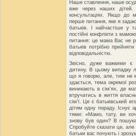
Наше ставлення, наше осуд
вже через наших дітей. 
консультаціях. Якщо до м
перше питання, яке я задаю
батьків. І найчастіше у 
постійні конфлікти з мамо
питання: це мама Вас не р
батьків потрібно прийняти
відповідальністю.
Звісно, дуже важкими є 
дитину. В цьому випадку л
що я говорю, але, тим не 
здається, тема окремої ро
виникають в сім’ях, де ма
втручатись в життя власни
сім’ї. Це є батьківський 
дітям одну пораду. Існує 
тями: «Мамо, тату, ви хо
знову був один? В пошука
Спробуйте сказати це, але 
батьки вас почують і зрозу