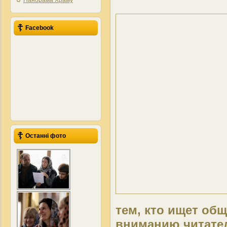
Панорама Храму
Facebook
Останні фото
тем, кто ищет об
вниманию читате