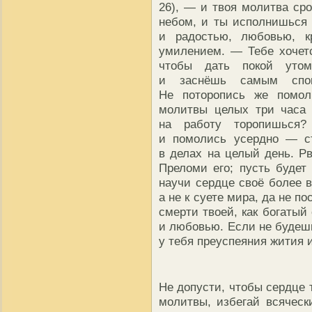
26), — и твоя молитва сро
небом, и ты исполнишься
и радостью, любовью, кр
умилением. — Тебе хочетс
чтобы дать покой утом
и заснёшь самым спо
Не поторопись же помоли
молитвы целых три часа 
на работу торопишься
и помолись усердно — ст
в делах на целый день. Р
Преломи его; пусть будет 
научи сердце своё более в
а не к суете мира, да не п
смерти твоей, как богаты
и любовью. Если не будешь 
у тебя преуспеяния жития 
Не допусти, чтобы сердце 
молитвы, избегай всяческ