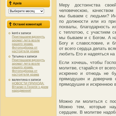
Архів
Меру достоинства сво
человеческою, качество
Архів
мы бываем с людьми? Ино
по должности или из при
Останні коментарії
похвалы, благодарность и
с теплотою, с участием с
kent
к записи
Приглашаем вдохнуть
мы бываем и с Богом. А на
аромат лета возле
Богу и славословие, и б
нашего храма.
Фотоподборка от
от всего сердца делать вс
настоятеля храма
любить Его и надеяться на 
Татьяна
к записи
Приглашаем вдохнуть
Если хочешь, чтобы Госпо
аромат лета возле
молитве, старайся от всег
нашего храма.
Фотоподборка от
искренно и отнюдь не б
настоятеля храма
прямодушен и доверчив с
валентина
к записи
НОВОСТИ ПРИХОДА:
прямодушие и искреннюю ве
Вітаємо о.Георгія з днем
народження!
Можно ли молиться с пос
Можно тем, которые на
сердцем. В молитве надобн