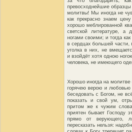
за что благодарить, ка
превосходнейшие образцы м
молитвы! Мы иногда не чу
как прекрасно знаем цен
хорошо меблированной квар
светской литературе, а 
ногами своими; и тогда ка
в сердцах большей части, 
уголка в них, не вмещаетс
и взойдёт хотя одною ногою
человека, не имеющего оде
Хорошо иногда на молитве 
горячею верою и любовью 
беседовать с Богом, не вс
показать и свой ум, отр
притом же к чужим слова
приятен бывает Господу э
прямо от верующего, л
пересказать нельзя: надобн
словах к Богу трепещет ра