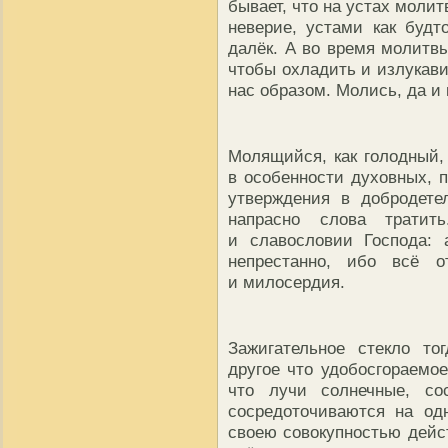
бывает, что на устах моли
неверие, устами как будт
далёк. А во время молитвы
чтобы охладить и излукав
нас образом. Молись, да и 
Молящийся, как голодный, 
в особенности духовных, 
утверждения в добродете
напрасно слова тратит
и славословии Господа: 
непрестанно, ибо всё 
и милосердия.
Зажигательное стекло то
другое что удобосгораемое
что лучи солнечные, со
сосредоточиваются на од
своею совокупностью дейст