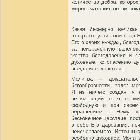
количество добра, которое
миропомазания, потом пок
Какая безмерно великая
отверзать уста свои пред 
Его о своих нуждах, благо
за неизреченную велелеп
жертва благодарения и с
духовные, ко спасению д
всегда исполняются…
Молитва — доказательс
богообразности, залог м
Я из ничего создан; я н
не имеющий; но я, по ми
свободную и при своём
обращением к Нему по
бесконечное царствие, по
в себе Его дарования, поч
неисчерпаемого Источник
особенно духовное. Молитв