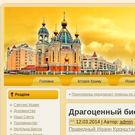
Головна
Історія Храму
Розкл
«
Прихожанка предлагает помощь по 
Розділи
Святині Храму
Драгоценный би
Духовенство
Наші Свята
12.03.2014 | Автор:
admin
Паломництво
Праведный Иоанн Кроншта
Недільна Школа