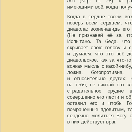
вас
(Мф. 11, 28). И рад
имеющими всё, когда полу
Когда в сердце твоём воз
поверь всем сердцем, чт
диавола: возненавидь его 
(Не признавай её за что
Испытано. Та беда, что
скрывает свою голову и с
и думаем, что это всё д
диавольское, как за что-то
всякая мысль о какой-нибу
ложна, богопротивна,
и относительно других; 
на тебя, не считай его з
страдательное орудие 
совершенно его лести и об
оставил его и чтобы Го
помрачённые ядовитым, т
сердечно молиться Богу 
в них действует враг.