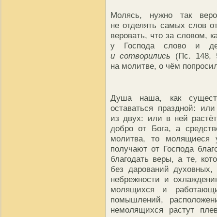
Молясь, нужно так вер
не отделять самых слов о
веровать, что за словом, ка
у Господа слово и д
и сотворились
(Пс. 148, 
на молитве, о чём попросил,
Душа наша, как сущест
оставаться праздной: или
из двух: или в ней растё
добро от Бога, а средств
молитва, то молящиеся у
получают от Господа благ
благодать веры, а те, кот
без дарований духовных,
небрежности и охлаждени
молящихся и работающи
помышлений, расположен
немолящихся растут пле