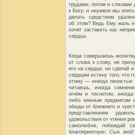
трудами, потом и слезами 
к Богу; и неужели мы опя
делать средством удален
об этом? Ведь Ему жаль и
хочет заставить нас непре
сердца.
Когда совершаешь молитву,
от слова к слову, не про
его на сердце, но сделай 
сердцем истину того, что 
этому — иногда леностью 
читаешь, иногда сомнени
огнём и теснотою, иногда
либо земным предметам и
обиды от ближнего и чувст
представлением удовол
удовольствия от чтения ро
самолюбив, побеждай с
благоприятную:
Сын мой!