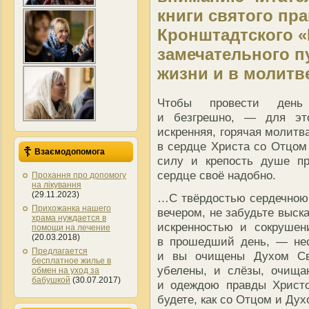
книги святого пр
Кронштадтского «
замечательного п
жизни и в молитв
Чтобы провести день
и безгрешно, — для эт
искренняя, горячая молитв
в сердце Христа со Отцом
Взаємодопомога
силу и крепость душе пр
сердце своё надобно.
Прохання про допомогу
на лікування
(29.11.2023)
…С твёрдостью сердечною
Прихожанка нашего
вечером, не забудьте выск
храма нуждается в
искренностью и сокрушен
помощи на лечение
(20.03.2018)
в прошедший день, — нес
Предлагается
и вы очищены Духом Свя
бесплатное жилье в
убелены, и слёзы, очища
обмен на уход за
бабушкой
(30.07.2017)
и одеждою правды Христ
будете, как со Отцом и Дух