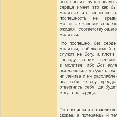
чего просит; чувствовало 
сердце имеет это как бы
молиться и с поспешностью
поспешность не вреди
Но не стяжавшим сердечн
ожидая соответствующег
молитвы.
Кто поспешно, без серде
молитвы, побеждаемый с
служит не Богу, а плоти
Господу своим невнима
в молитве: ибо
Бог ест
поклоняться в духе и ис
ни ленива и ни расслаблен
она тебя ко сну, преодо
отвергнись себя, да буде
Богу твоё сердце.
Поторопишься на молитве 
скорее, а потеряешь и т