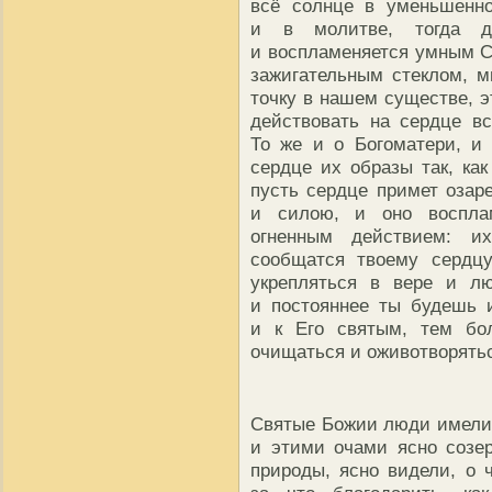
всё солнце в уменьшенно
и в молитве, тогда ду
и воспламеняется умным С
зажигательным стеклом, м
точку в нашем существе, э
действовать на сердце в
То же и о Богоматери, и
сердце их образы так, ка
пусть сердце примет озар
и силою, и оно воспла
огненным действием: их
сообщатся твоему сердцу
укрепляться в вере и л
и постояннее ты будешь 
и к Его святым, тем бол
очищаться и оживотворять
Святые Божии люди имел
и этими очами ясно созе
природы, ясно видели, о 