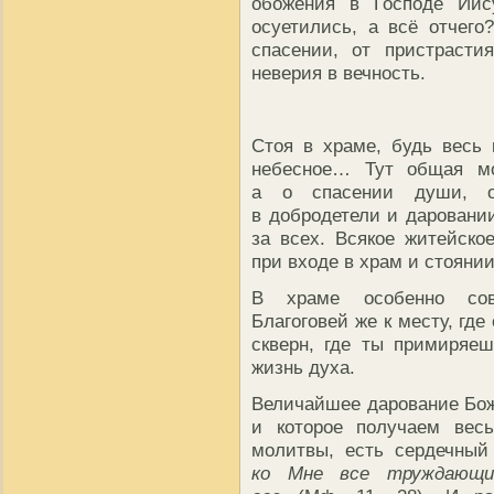
обожения в Господе Иис
осуетились, а всё отчег
спасении, от пристрасти
неверия в вечность.
Стоя в храме, будь весь 
небесное… Тут общая мо
а о спасении души, о
в добродетели и дарован
за всех. Всякое житейско
при входе в храм и стоянии
В храме особенно сов
Благоговей же к месту, гд
скверн, где ты примиряе
жизнь духа.
Величайшее дарование Бож
и которое получаем вес
молитвы, есть сердечный
ко Мне все труждающи