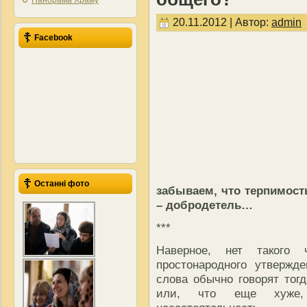
Панорама Храму
20.11.2012 | Автор:
admin
Facebook
Останні фото
забываем, что терпимость
– добродетель…
***
Наверное, нет такого
простонародного утверж
слова обычно говорят тогд
или, что еще хуже, 