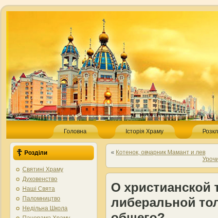
Головна
Історія Храму
Розкл
«
Котенок, овчарник Мамант и лев
Розділи
Уроч
Святині Храму
Духовенство
О христианской 
Наші Свята
Паломництво
либеральной тол
Недільна Школа
общего?