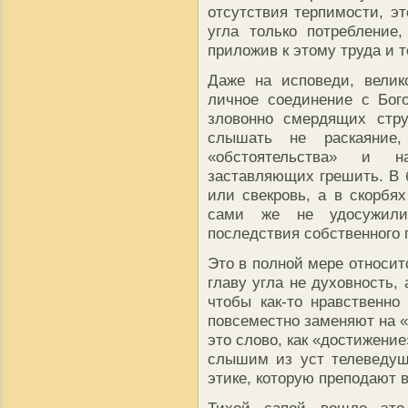
отсутствия терпимости, эт
угла только потребление
приложив к этому труда и т
Даже на исповеди, велик
личное соединение с Бог
зловонно смердящих стру
слышать не раскаяние
«обстоятельства» и 
заставляющих грешить. В 
или свекровь, а в скорбя
сами же не удосужилис
последствия собственного г
Это в полной мере относит
главу угла не духовность, 
чтобы как-то нравственно
повсеместно заменяют на «
это слово, как «достижени
слышим из уст телеведущ
этике, которую преподают 
Тихой сапой вошло это