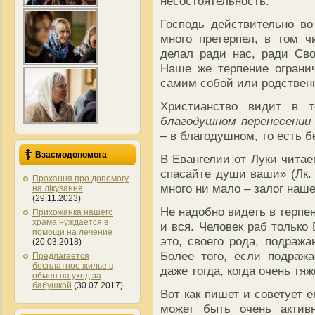
несостоятельность.
Господь действительно в
много претерпел, в том 
делал ради нас, ради Сво
Наше же терпение ограни
самим собой или родствен
Христианство видит в 
благодушном перенесении 
– в благодушном, то есть б
Взаємодопомога
В Евангелии от Луки чита
спасайте души ваши» (Лк. 
Прохання про допомогу
много ни мало – залог наше
на лікування
(29.11.2023)
Не надобно видеть в терп
Прихожанка нашего
храма нуждается в
и вся. Человек раб только
помощи на лечение
это, своего рода, подража
(20.03.2018)
Более того, если подраж
Предлагается
бесплатное жилье в
даже тогда, когда очень тяж
обмен на уход за
бабушкой
(30.07.2017)
Вот как пишет и советует 
может быть очень актив