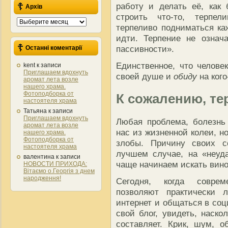
работу и делать её, как
Архів
строить что-то, терпел
Архів
терпеливо подниматься ка
идти. Терпение не означ
пассивности».
Останні коментарії
Единственное, что человек
kent
к записи
Приглашаем вдохнуть
своей душе и
обиду
на кого
аромат лета возле
нашего храма.
Фотоподборка от
К сожалению, те
настоятеля храма
Татьяна
к записи
Приглашаем вдохнуть
Любая проблема, болезнь
аромат лета возле
нас из жизненной колеи, н
нашего храма.
Фотоподборка от
злобы. Причину своих с
настоятеля храма
лучшем случае, на «неуд
валентина
к записи
чаще начинаем искать вино
НОВОСТИ ПРИХОДА:
Вітаємо о.Георгія з днем
народження!
Сегодня, когда соврем
позволяют практически 
интернет и общаться в соц
свой блог, увидеть, наско
составляет. Крик, шум, 