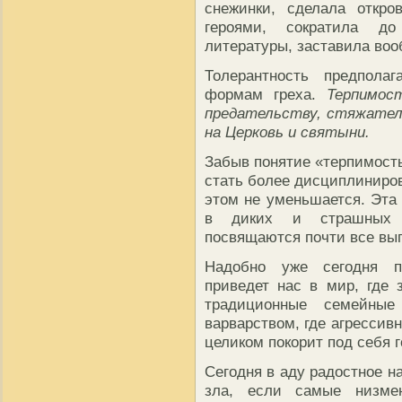
снежинки, сделала откро
героями, сократила до
литературы, заставила воо
Толерантность предпола
формам греха.
Терпимос
предательству, стяжател
на Церковь и святыни.
Забыв понятие «терпимость
стать более дисциплиниров
этом не уменьшается. Эта
в диких и страшных п
посвящаются почти все вып
Надобно уже сегодня по
приведет нас в мир, где 
традиционные семейные
варварством, где агрессив
целиком покорит под себя 
Сегодня в аду радостное н
зла, если самые низме