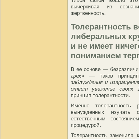
вычеркивая из сознан
жертвенность.
Толерантность во
либеральных кру
и не имеет ниче
пониманием тер
В ее основе — безразличи
грех»
— таков принцип
заблуждения и извращени
ответ уважение своих з
принцип толерантности.
Именно толерантность 
вынужденных изучать с
естественным состояни
процедурой.
Толерантность заменила 