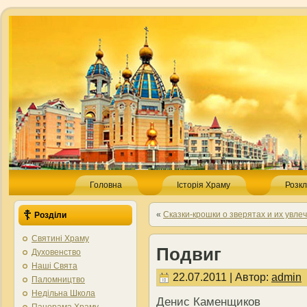
Головна
Історія Храму
Розкл
«
Сказки-крошки о зверятах и их увле
Розділи
Святині Храму
Подвиг
Духовенство
Наші Свята
22.07.2011 | Автор:
admin
Паломництво
Недільна Школа
Денис Каменщиков