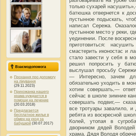
разговаривать на уроке ба
только сухарей насушить»,
батюшка отвернется к дос
пустынное подыскать, чт
написал Сережа. Оказало
пустынное место у реки, г
уединении. После воскресн
приготовиться: насушит
смастерить иконостас и ла
стало завести у себя в м
решил попросить у батю
Взаємодопомога
выслушал просьбу Сережи
— Интересно, зачем дл
Прохання про допомогу
на лікування
обязательно уходить в мо
(29.11.2023)
хотим совершать,— отве
Прихожанка нашего
сейчас в школе зимние кан
храма нуждается в
помощи на лечение
совершать подвиг,— сказ
(20.03.2018)
все тротуары завалило, и
Предлагается
ребята из воскресной школ
бесплатное жилье в
обмен на уход за
Колей, утопая в сугроб
бабушкой
(30.07.2017)
дворником дядей Володей
храма. Дядя Володя обрече