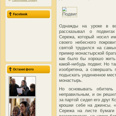
Панорама Храму
Facebook
Однажды на уроке в во
рассказывал о подвигах
Сережа, который носил и
своего небесного покров
святой трудился на самы
пример монастырской брати
как было бы хорошо жить
какой-нибудь подвиг. Но т
изобретена, а совершать 
Останні фото
подыскать уединенное мест
монастырь.
Но основывать обитель
неправильным, и он решил
за партой сидел его друг К
крошки себе на джинсы. 
Сережа на листе бумаги 