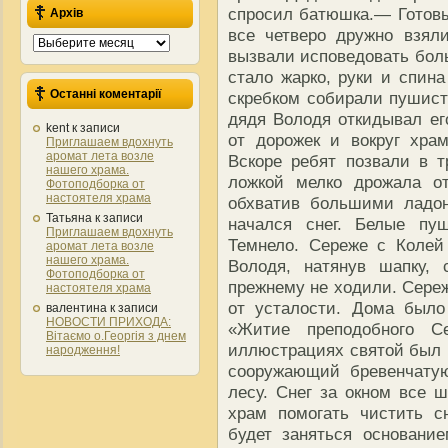
спросил батюшка.— Готовы
Архів
все четверо дружно взял
Архів
вызвали исповедовать боль
стало жарко, руки и спина
Останні коментарії
скребком собирали пушист
дядя Володя откидывал ег
kent
к записи
от дорожек и вокруг хра
Приглашаем вдохнуть
аромат лета возле
Вскоре ребят позвали в 
нашего храма.
ложкой мелко дрожала о
Фотоподборка от
настоятеля храма
обхватив большими ладон
Татьяна
к записи
начался снег. Белые пу
Приглашаем вдохнуть
Темнело. Сереже с Колей
аромат лета возле
нашего храма.
Володя, натянув шапку, 
Фотоподборка от
прежнему не ходили. Сереж
настоятеля храма
от усталости. Дома было
валентина
к записи
НОВОСТИ ПРИХОДА:
«Житие преподобного С
Вітаємо о.Георгія з днем
иллюстрациях святой был 
народження!
сооружающий бревенчатую
лесу. Снег за окном все 
храм помогать чистить сн
будет заняться основани