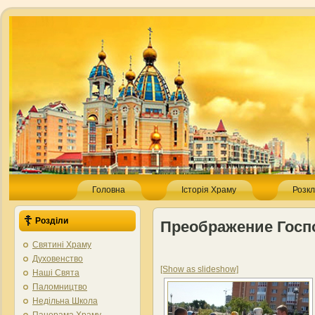
Головна
Історія Храму
Розкл
Розділи
Преображение Госпо
Святині Храму
Духовенство
[Show as slideshow]
Наші Свята
Паломництво
Недільна Школа