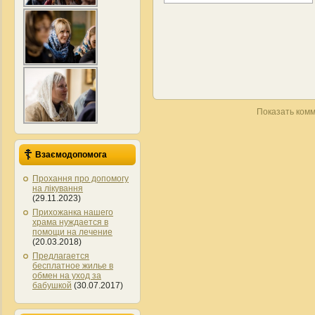
Показать комм
Взаємодопомога
Прохання про допомогу
на лікування
(29.11.2023)
Прихожанка нашего
храма нуждается в
помощи на лечение
(20.03.2018)
Предлагается
бесплатное жилье в
обмен на уход за
бабушкой
(30.07.2017)