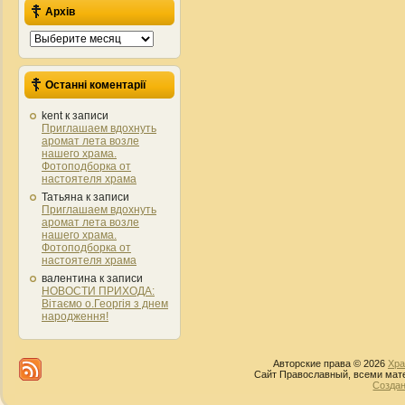
Архів
Архів
Останні коментарії
kent
к записи
Приглашаем вдохнуть
аромат лета возле
нашего храма.
Фотоподборка от
настоятеля храма
Татьяна
к записи
Приглашаем вдохнуть
аромат лета возле
нашего храма.
Фотоподборка от
настоятеля храма
валентина
к записи
НОВОСТИ ПРИХОДА:
Вітаємо о.Георгія з днем
народження!
Авторские права © 2026
Хра
Сайт Православный, всеми мате
Создан