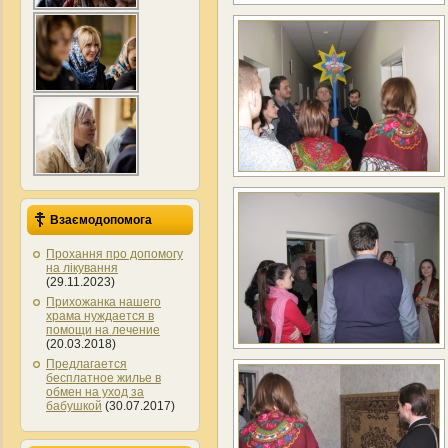
Взаємодопомога
Прохання про допомогу
на лікування
(29.11.2023)
Прихожанка нашего
храма нуждается в
помощи на лечение
(20.03.2018)
Предлагается
бесплатное жилье в
обмен на уход за
бабушкой
(30.07.2017)