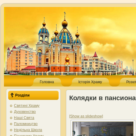
Головна
Історія Храму
Розкл
Розділи
Колядки в пансиона
Святині Храму
Духовенство
[Show as slideshow]
Наші Свята
Паломництво
Недільна Школа