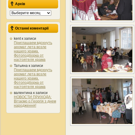
Архів
Архів
Останні коментарії
kent
к записи
Приглашаем вдохнуть
аромат лета возле
нашего храма.
Фотоподборка от
настоятеля храма
Татьяна
к записи
Приглашаем вдохнуть
аромат лета возле
нашего храма.
Фотоподборка от
настоятеля храма
валентина
к записи
НОВОСТИ ПРИХОДА:
Вітаємо о.Георгія з днем
народження!